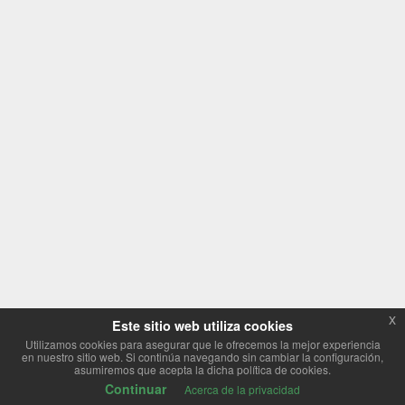
x
Este sitio web utiliza cookies
Utilizamos cookies para asegurar que le ofrecemos la mejor experiencia
en nuestro sitio web. Si continúa navegando sin cambiar la configuración,
asumiremos que acepta la dicha política de cookies.
Continuar
Acerca de la privacidad